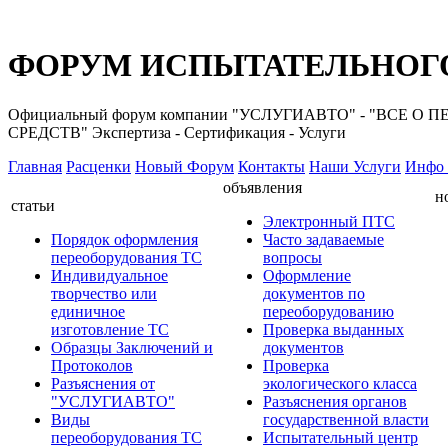
ФОРУМ ИСПЫТАТЕЛЬНОГО
Официальный форум компании "УСЛУГИАВТО" - "ВС
СРЕДСТВ" Экспертиза - Сертификация - Услуги
Главная
Расценки
Новый Форум
Контакты
Наши Услуги
Инфо 
объявления
н
статьи
Электронный ПТС
Порядок оформления
Часто задаваемые
переоборудования ТС
вопросы
Индивидуальное
Оформление
творчество или
документов по
единичное
переоборудованию
изготовление ТС
Проверка выданных
Образцы Заключений и
документов
Протоколов
Проверка
Разъяснения от
экологического класса
"УСЛУГИАВТО"
Разъяснения органов
Виды
государственной власти
переоборудования ТС
Испытательный центр