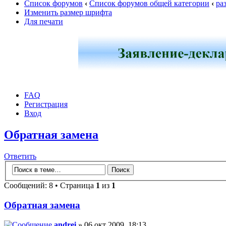
Список форумов
‹
Список форумов общей категории
‹
ра
Изменить размер шрифта
Для печати
FAQ
Регистрация
Вход
Обратная замена
Ответить
Сообщений: 8 • Страница
1
из
1
Обратная замена
andrei
» 06 окт 2009, 18:13