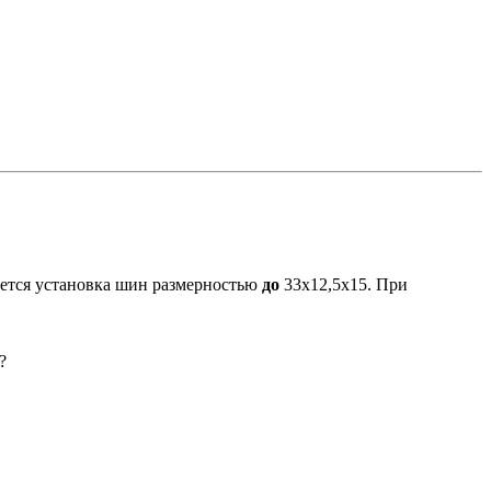
ается установка шин размерностью
до
33х12,5х15. При
?