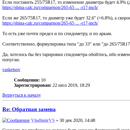
Если поставить 255/75R17, то изменение диаметра будет 4.9% (до 
https://shina-calc.ru/comparison/265-65 ... -r17-inch/
Если же 265/75R17, то диаметр уже будет 32.6" (+6.8%), а скорост
https://shina-calc.ru/comparison/265-65 ... -r17-inch/
То есть уже почти предел и по спидометру, и по аркам.
Соответственно, формулировка типа "до 33" или "до 265/75R17
Да, хотелось бы без тарировки спидометра обойтись, ибо изме
попугаи.
vasketsov
Сообщения:
10
Зарегистрирован:
22 июл 2019, 18:29
Вернуться к началу
Re: Обратная замена
VladimirVS
» 30 дек 2020, 14:48