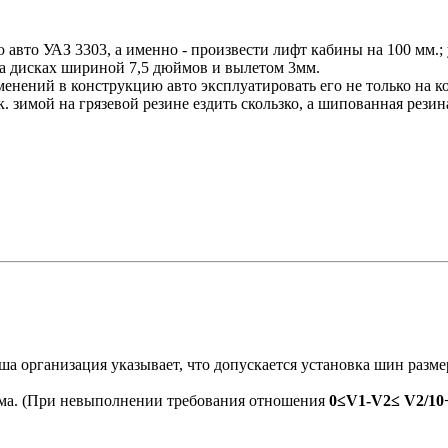
ю авто УАЗ 3303, а именно - произвести лифт кабины на 100 мм.
на дисках шириной 7,5 дюймов и вылетом 3мм.
нений в конструкцию авто эксплуатировать его не только на ко
. зимой на грязевой резине ездить скользко, а шипованная рези
а организация указывает, что допускается установка шин разм
има. (При невыполнении требования отношения
0≤V1-V2≤ V2/10