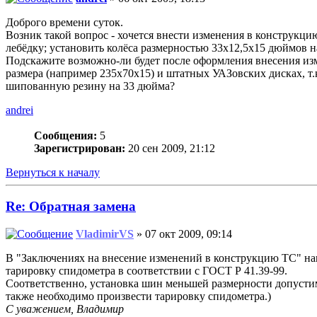
Доброго времени суток.
Возник такой вопрос - хочется внести изменения в конструкци
лебёдку; установить колёса размерностью 33х12,5х15 дюймов 
Подскажите возможно-ли будет после оформления внесения изме
размера (например 235х70х15) и штатных УАЗовских дисках, т.к
шипованную резину на 33 дюйма?
andrei
Сообщения:
5
Зарегистрирован:
20 сен 2009, 21:12
Вернуться к началу
Re: Обратная замена
VladimirVS
» 07 окт 2009, 09:14
В "Заключениях на внесение изменений в конструкцию ТС" наш
тарировку спидометра в соответствии с ГОСТ Р 41.39-99.
Соответственно, установка шин меньшей размерности допуст
также необходимо произвести тарировку спидометра.)
С уважением, Владимир