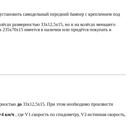
; установить самодельный передний бампер с креплением под
лёсах размерностью 33х12,5х15, но и на колёсах меньшего
на 235х70х15 имеется в наличии или придётся покупать и
ерностью
до
33х12,5х15. При этом необходимо произвести
+4 км/ч
, где V1-скорость по спидометру, V2-истинная скорость,