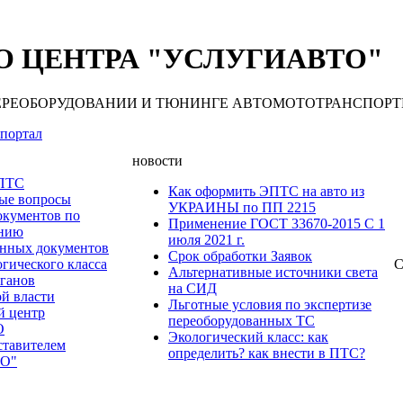
 ЦЕНТРА "УСЛУГИАВТО"
 ПЕРЕОБОРУДОВАНИИ И ТЮНИНГЕ АВТОМОТОТРАНСПОРТНЫХ С
портал
новости
 ПТС
Как оформить ЭПТС на авто из
мые вопросы
УКРАИНЫ по ПП 2215
окументов по
Применение ГОСТ 33670-2015 С 1
анию
июля 2021 г.
нных документов
Срок обработки Заявок
гического класса
С
Альтернативные источники света
рганов
на СИД
ой власти
Льготные условия по экспертизе
й центр
переоборудованных ТС
О
Экологический класс: как
ставителем
определить? как внести в ПТС?
О"