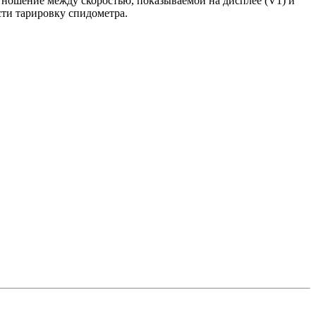
тношение между скоростью, показываемой на дисплее (V1) и
сти тарировку спидометра.