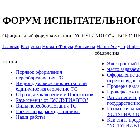
ФОРУМ ИСПЫТАТЕЛЬНОГО
Официальный форум компании "УСЛУГИАВТО" - "ВСЕ О
Главная
Расценки
Новый Форум
Контакты
Наши Услуги
Инфо 
объявления
статьи
Электронный
Часто задавае
Порядок оформления
Оформление д
переоборудования ТС
переоборудов
Индивидуальное творчество или
Проверка выда
единичное изготовление ТС
Проверка эколо
Образцы Заключений и Протоколов
Разъяснения о
Разъяснения от "УСЛУГИАВТО"
государственн
Виды переоборудования ТС
Испытательны
Расчет норм расхода топлива.
УСЛУГИАВТ
Наши работы
Как стать пред
"УСЛУГИАВТ