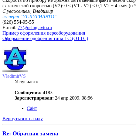
Скорость по прибору не должна быть меньше фактической скор
фактической скоростью (V2): 0 ≤ (V1 - V2) ≤ 0,1 V2 + 4 км/ч 
С уважением, Владимир
эксперт "УСЛУГИАВТО"
(926) 554-95-55
E-mail:
77@uslugiavto.ru
Пример оформления переоборудования
Оформление одобрения типа ТС (ОТТС)
VladimirVS
Услугиавто
Сообщения:
4183
Зарегистрирован:
24 апр 2009, 08:56
Сайт
Вернуться к началу
Re: Обратная замена