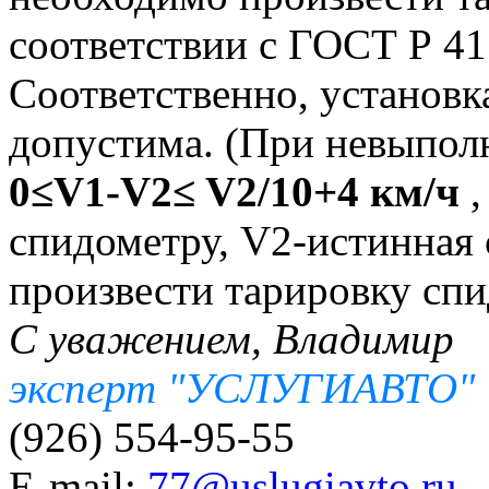
соответствии с ГОСТ Р 41
Соответственно, установ
допустима. (При невыпол
0≤V1-V2≤ V2/10+4 км/ч
,
спидометру, V2-истинная 
произвести тарировку спи
С уважением, Владимир
эксперт "УСЛУГИАВТО"
(926) 554-95-55
E-mail:
77@uslugiavto.ru