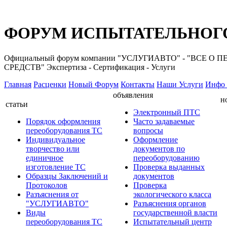
ФОРУМ ИСПЫТАТЕЛЬНОГО
Официальный форум компании "УСЛУГИАВТО" - "ВС
СРЕДСТВ" Экспертиза - Сертификация - Услуги
Главная
Расценки
Новый Форум
Контакты
Наши Услуги
Инфо 
объявления
н
статьи
Электронный ПТС
Порядок оформления
Часто задаваемые
переоборудования ТС
вопросы
Индивидуальное
Оформление
творчество или
документов по
единичное
переоборудованию
изготовление ТС
Проверка выданных
Образцы Заключений и
документов
Протоколов
Проверка
Разъяснения от
экологического класса
"УСЛУГИАВТО"
Разъяснения органов
Виды
государственной власти
переоборудования ТС
Испытательный центр