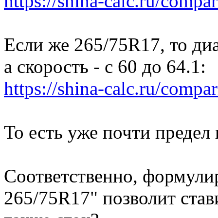
https://shina-calc.ru/compar
Если же 265/75R17, то диа
а скорость - с 60 до 64.1:
https://shina-calc.ru/compar
То есть уже почти предел 
Соответственно, формулир
265/75R17" позволит став