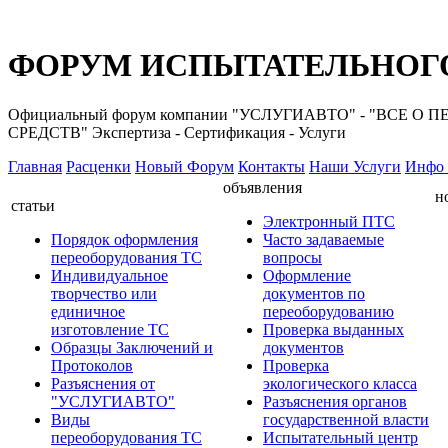
ФОРУМ ИСПЫТАТЕЛЬНОГО
Официальный форум компании "УСЛУГИАВТО" - "ВС
СРЕДСТВ" Экспертиза - Сертификация - Услуги
Главная
Расценки
Новый Форум
Контакты
Наши Услуги
Инфо 
объявления
н
статьи
Электронный ПТС
Порядок оформления
Часто задаваемые
переоборудования ТС
вопросы
Индивидуальное
Оформление
творчество или
документов по
единичное
переоборудованию
изготовление ТС
Проверка выданных
Образцы Заключений и
документов
Протоколов
Проверка
Разъяснения от
экологического класса
"УСЛУГИАВТО"
Разъяснения органов
Виды
государственной власти
переоборудования ТС
Испытательный центр