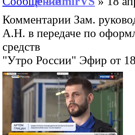
VladimirVS
» 18 ап
Комментарии Зам. руково
А.Н. в передаче по офор
средств
"Утро России" Эфир от 18