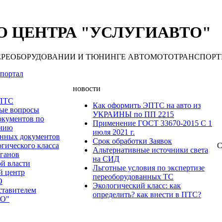
 ЦЕНТРА "УСЛУГИАВТО"
 ПЕРЕОБОРУДОВАНИИ И ТЮНИНГЕ АВТОМОТОТРАНСПОРТНЫХ С
портал
новости
 ПТС
Как оформить ЭПТС на авто из
мые вопросы
УКРАИНЫ по ПП 2215
окументов по
Применение ГОСТ 33670-2015 С 1
анию
июля 2021 г.
нных документов
Срок обработки Заявок
гического класса
С
Альтернативные источники света
рганов
на СИД
ой власти
Льготные условия по экспертизе
й центр
переоборудованных ТС
О
Экологический класс: как
ставителем
определить? как внести в ПТС?
О"