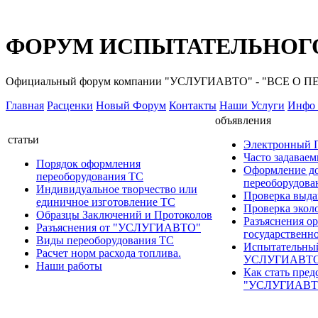
ФОРУМ ИСПЫТАТЕЛЬНОГО
Официальный форум компании "УСЛУГИАВТО" - "ВСЕ О
Главная
Расценки
Новый Форум
Контакты
Наши Услуги
Инфо 
объявления
статьи
Электронный
Часто задавае
Порядок оформления
Оформление д
переоборудования ТС
переоборудов
Индивидуальное творчество или
Проверка выда
единичное изготовление ТС
Проверка эколо
Образцы Заключений и Протоколов
Разъяснения о
Разъяснения от "УСЛУГИАВТО"
государственн
Виды переоборудования ТС
Испытательны
Расчет норм расхода топлива.
УСЛУГИАВТ
Наши работы
Как стать пред
"УСЛУГИАВТ