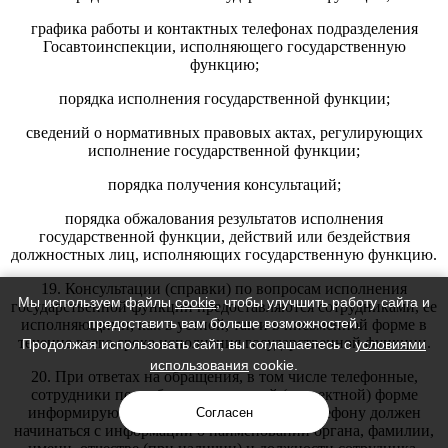
графика работы и контактных телефонах подразделения
Госавтоинспекции, исполняющего государственную
функцию;
порядка исполнения государственной функции;
сведений о нормативных правовых актах, регулирующих
исполнение государственной функции;
порядка получения консультаций;
порядка обжалования результатов исполнения
государственной функции, действий или бездействия
должностных лиц, исполняющих государственную функцию.
19. Консультации (справки) по вопросам исполнения
Мы используем файлы
cookie
, чтобы улучшить работу сайта и
государственной функции предоставляются сотрудниками, ее
предоставить вам больше возможностей.
исполняющими, как в устной, так и в письменной форме в
течение всего срока исполнения государственной функции.
Продолжая использовать сайт, вы соглашаетесь с
условиями
использования
cookie.
20. При ответах на обращения, в том числе телефонные,
сотрудники подробно и в вежливой (корректной) форме
информируют обратившихся. Ответ по телефону должен
Согласен
начинаться с информации о наименовании органа, фамилии,