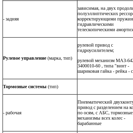
зависимая, на двух продо
полуэллиптических рессора
- задняя
корректирующими пружин
гидравлическими
телескопическими аморти
рулевой привод с
гидроусилителем;
Рулевое управление
(марка, тип)
рулевой механизм МАЗ-64
3400010-60 , типа "винт -
шариковая гайка - рейка - 
Т
о
рмозные системы
(тип)
Пневматический двухкон
привод с разделением на 
- рабочая
по осям, с АБС, тормозные
механизмы всех колес -
барабанные