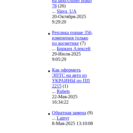
на land-cruiser prado
78
(26)
...
Slava_UA
20-Октября-2025
9:29:20
•
Реплика порше 356,
изменения только
по косметике
(7)
...
Биркин Алексей
29-Июля-2025
9:05:29
•
Как оформить
ЭПТС на авто из
УКРАИНЫ по ПП
2215
(1)
...
Rubets
22-Мая-2025
16:34:22
•
Обратная замена
(9)
...
Lamyr
8-Мая-2025 13:10:08