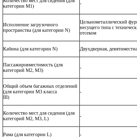
Количество мест для сидения (для
-
категории М1)
Цельнометаллический фур
Исполнение загрузочного
несущего типа с техничес
пространства (для категории N)
отсеком
Кабина (для категории N)
Двухдверная, девятиместн
Пассажировместимость (для
-
категорий М2, М3)
Общий объем багажных отделений
(для категории M3 класса
-
III)
Количество мест для сидения (для
-
категорий М2, М3, L)
Рама (для категории L)
-