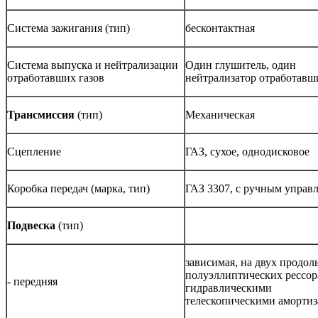
Система зажигания (тип)
бесконтактная
Система выпуска и нейтрализации
Один глушитель, один
отработавших газов
нейтрализатор отработавш
Трансмиссия
(тип)
Механическая
Сцепление
ГАЗ, сухое, однодисковое
Коробка передач (марка, тип)
ГАЗ 3307, с ручным управ
По
двеска
(тип)
зависимая, на двух продо
полуэллиптических рессора
- передняя
гидравлическими
телескопическими аморти