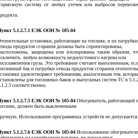
тормозную систему от любых утечек или выбросов перевози
родукта.
П
ункт 5.1.2.7.1 ЕЭК ООН № 105-04
топительные установки, работающие на топливе, и их патрубки
твода продуктов сгорания должны быть спроектированы,
расположены, защищены или изолированы таким образом, ч
сключить любую возможность недопустимого нагрева или
оспламенения груза. Это требование считают выполненным, ес
опливный бак и патрубки отвода продуктов сгорания отопитель
становки удовлетворяют требованиям, аналогичным тем, которы
становлены для топливных баков и выпускных систем ТС в 5.1.2
.1.2.5 соответственно.
П
ункт 5.1.2.7.5 ЕЭК ООН № 105-04
Обогреватель, работающий 
опливе, должен быть выключенным
ручную. Использование программных устройств не допускается
П
ункт 5.1.2.7.6 ЕЭК ООН № 105-04
Использование обогревателе
аботающих на газообразном топливе, не допускается