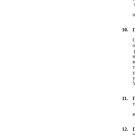
п
10.
О
о
и
в
т
у
у
5
11.
т
в
12.
р