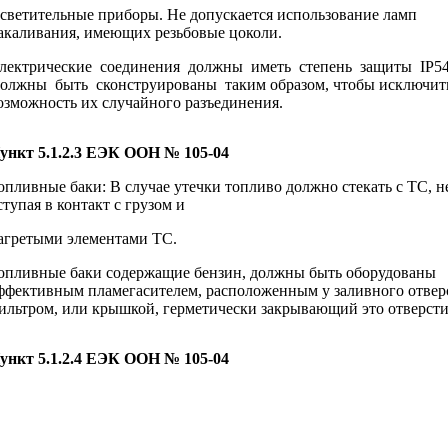
светительные приборы. Не допускается использование ламп
акаливания, имеющих резьбовые цоколи.
лектрические соединения должны иметь степень защиты IP5
олжны быть сконструированы таким образом, чтобы исключит
озможность их случайного разъединения.
ункт 5.1.2.3 ЕЭК ООН № 105-04
опливные баки: В случае утечки топливо должно стекать с ТС, н
ступая в контакт с грузом и
агретыми элементами ТС.
опливные баки содержащие бензин, должны быть оборудованы
ффективным пламегасителем, расположенным у заливного отвер
ильтром, или крышкой, герметически закрывающий это отверсти
ункт 5.1.2.4 ЕЭК ООН № 105-04