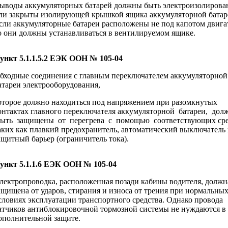
ыводы аккумуляторных батарей должны быть электроизолиров
ли закрыты изолирующей крышкой ящика аккумуляторной батар
сли аккумуляторные батареи расположены не под капотом двига
о они должны устанавливаться в вентилируемом ящике.
ункт 5.1.1.5.2 ЕЭК ООН № 105-04
бходные соединения с главным переключателем аккумуляторной
атареи электрооборудования,
оторое должно находиться под напряжением при разомкнутых
онтактах главного переключателя аккумуляторной батареи, дол
ыть защищены от перегрева с помощью соответствующих сре
аких как плавкий предохранитель, автоматический выключатель
ащитный барьер (ограничитель тока).
ункт 5.1.1.6 ЕЭК ООН № 105-04
лектропроводка, расположенная позади кабины водителя, должн
ащищена от ударов, стирания и износа от трения при нормальны
словиях эксплуатации транспортного средства. Однако провода
атчиков антиблокировочной тормозной системы не нуждаются в
ополнительной защите.