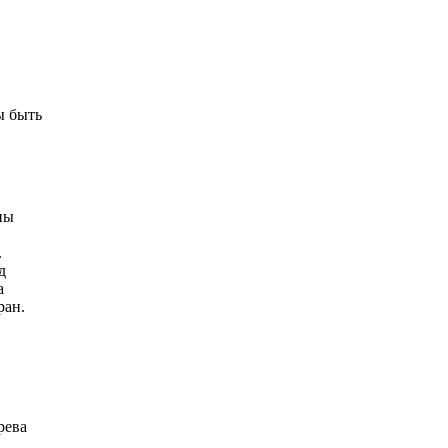
ы быть
ны
.
д
а
ран.
рева