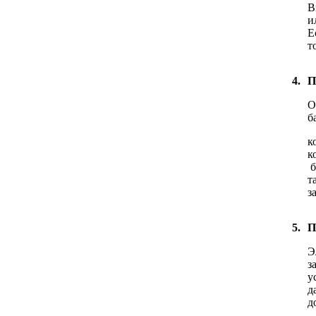
В
и
Е
т
4.
П
О
б
к
к
б
т
з
5.
П
Э
з
у
д
д