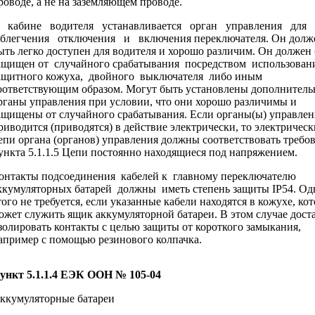
роводе, а не на заземляющем проводе.
 кабине водителя устанавливается орган управления для
блегчения отключения и включения переключателя. Он долж
ыть легко доступен для водителя и хорошо различим. Он должен
ащищен от случайного срабатывания посредством использова
ащитного кожуха, двойного выключателя либо иным
оответствующим образом. Могут быть установлены дополнител
рганы управления при условии, что они хорошо различимы и
ащищены от случайного срабатывания. Если органы(ы) управлен
риводится (приводятся) в действие электрически, то электрическ
епи органа (органов) управления должны соответствовать требо
ункта 5.1.1.5 Цепи постоянно находящиеся под напряжением.
онтакты подсоединения кабелей к главному переключателю
ккумуляторных батарей должны иметь степень защиты IP54. Од
того не требуется, если указанные кабели находятся в кожухе, ко
ожет служить ящик аккумуляторной батареи. В этом случае дост
золировать контакты с целью защиты от короткого замыкания,
апример с помощью резинового колпачка.
ункт 5.1.1.4 ЕЭК ООН № 105-04
ккумуляторные батареи