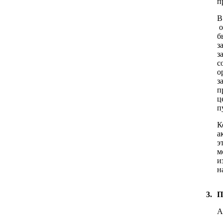
п
В
о
б
з
з
с
о
з
п
ц
п
К
а
э
м
и
н
3.
П
А