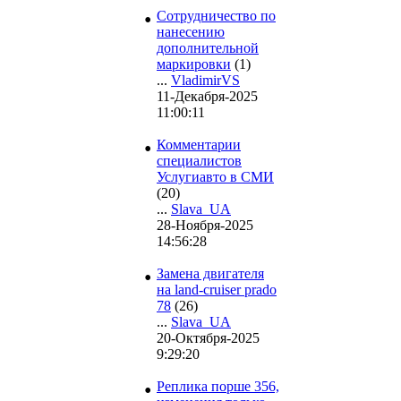
•
Сотрудничество по
нанесению
дополнительной
маркировки
(1)
...
VladimirVS
11-Декабря-2025
11:00:11
•
Комментарии
специалистов
Услугиавто в СМИ
(20)
...
Slava_UA
28-Ноября-2025
14:56:28
•
Замена двигателя
на land-cruiser prado
78
(26)
...
Slava_UA
20-Октября-2025
9:29:20
•
Реплика порше 356,