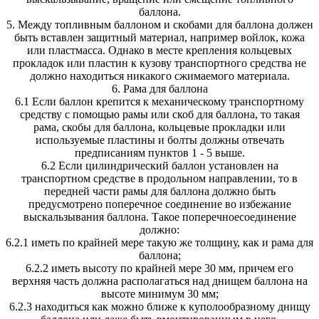
баллона.
5. Между топливным баллоном и скобами для баллона должен
быть вставлен защитный материал, например войлок, кожа
или пластмасса. Однако в месте крепления кольцевых
прокладок или пластин к кузову транспортного средства не
должно находиться никакого сжимаемого материала.
6. Рама для баллона
6.1 Если баллон крепится к механическому транспортному
средству с помощью рамы или скоб для баллона, то такая
рама, скобы для баллона, кольцевые прокладки или
используемые пластины и болты должны отвечать
предписаниям пунктов 1 - 5 выше.
6.2 Если цилиндрический баллон установлен на
транспортном средстве в продольном направлении, то в
передней части рамы для баллона должно быть
предусмотрено поперечное соединение во избежание
выскальзывания баллона. Такое поперечноесоединение
должно:
6.2.1 иметь по крайней мере такую же толщину, как и рама для
баллона;
6.2.2 иметь высоту по крайней мере 30 мм, причем его
верхняя часть должна располагаться над днищем баллона на
высоте минимум 30 мм;
6.2.3 находиться как можно ближе к куполообразному днищу