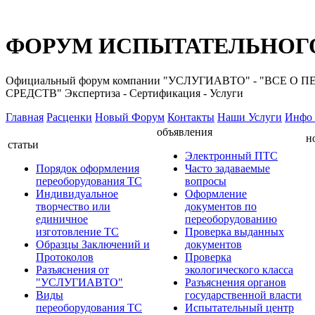
ФОРУМ ИСПЫТАТЕЛЬНОГО
Официальный форум компании "УСЛУГИАВТО" - "ВС
СРЕДСТВ" Экспертиза - Сертификация - Услуги
Главная
Расценки
Новый Форум
Контакты
Наши Услуги
Инфо 
объявления
н
статьи
Электронный ПТС
Порядок оформления
Часто задаваемые
переоборудования ТС
вопросы
Индивидуальное
Оформление
творчество или
документов по
единичное
переоборудованию
изготовление ТС
Проверка выданных
Образцы Заключений и
документов
Протоколов
Проверка
Разъяснения от
экологического класса
"УСЛУГИАВТО"
Разъяснения органов
Виды
государственной власти
переоборудования ТС
Испытательный центр