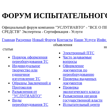
ФОРУМ ИСПЫТАТЕЛЬНОГО
Официальный форум компании "УСЛУГИАВТО" - "ВС
СРЕДСТВ" Экспертиза - Сертификация - Услуги
Главная
Расценки
Новый Форум
Контакты
Наши Услуги
Инфо 
объявления
н
статьи
Электронный ПТС
Порядок оформления
Часто задаваемые
переоборудования ТС
вопросы
Индивидуальное
Оформление
творчество или
документов по
единичное
переоборудованию
изготовление ТС
Проверка выданных
Образцы Заключений и
документов
Протоколов
Проверка
Разъяснения от
экологического класса
"УСЛУГИАВТО"
Разъяснения органов
Виды
государственной власти
переоборудования ТС
Испытательный центр