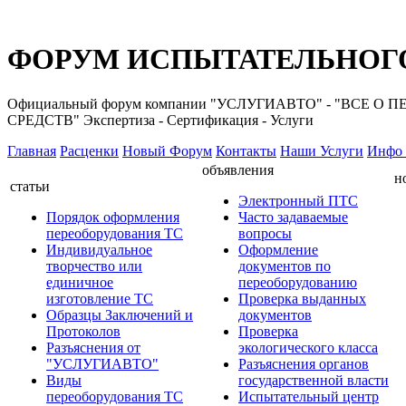
ФОРУМ ИСПЫТАТЕЛЬНОГО
Официальный форум компании "УСЛУГИАВТО" - "ВС
СРЕДСТВ" Экспертиза - Сертификация - Услуги
Главная
Расценки
Новый Форум
Контакты
Наши Услуги
Инфо 
объявления
н
статьи
Электронный ПТС
Порядок оформления
Часто задаваемые
переоборудования ТС
вопросы
Индивидуальное
Оформление
творчество или
документов по
единичное
переоборудованию
изготовление ТС
Проверка выданных
Образцы Заключений и
документов
Протоколов
Проверка
Разъяснения от
экологического класса
"УСЛУГИАВТО"
Разъяснения органов
Виды
государственной власти
переоборудования ТС
Испытательный центр