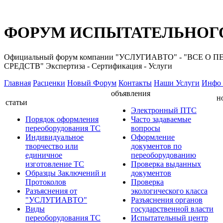
ФОРУМ ИСПЫТАТЕЛЬНОГО
Официальный форум компании "УСЛУГИАВТО" - "ВС
СРЕДСТВ" Экспертиза - Сертификация - Услуги
Главная
Расценки
Новый Форум
Контакты
Наши Услуги
Инфо 
объявления
н
статьи
Электронный ПТС
Порядок оформления
Часто задаваемые
переоборудования ТС
вопросы
Индивидуальное
Оформление
творчество или
документов по
единичное
переоборудованию
изготовление ТС
Проверка выданных
Образцы Заключений и
документов
Протоколов
Проверка
Разъяснения от
экологического класса
"УСЛУГИАВТО"
Разъяснения органов
Виды
государственной власти
переоборудования ТС
Испытательный центр