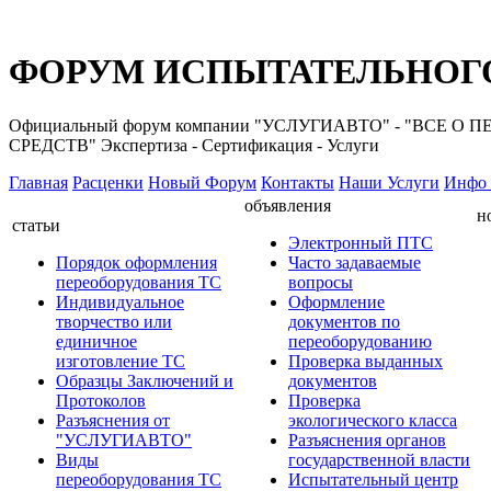
ФОРУМ ИСПЫТАТЕЛЬНОГО
Официальный форум компании "УСЛУГИАВТО" - "ВС
СРЕДСТВ" Экспертиза - Сертификация - Услуги
Главная
Расценки
Новый Форум
Контакты
Наши Услуги
Инфо 
объявления
н
статьи
Электронный ПТС
Порядок оформления
Часто задаваемые
переоборудования ТС
вопросы
Индивидуальное
Оформление
творчество или
документов по
единичное
переоборудованию
изготовление ТС
Проверка выданных
Образцы Заключений и
документов
Протоколов
Проверка
Разъяснения от
экологического класса
"УСЛУГИАВТО"
Разъяснения органов
Виды
государственной власти
переоборудования ТС
Испытательный центр