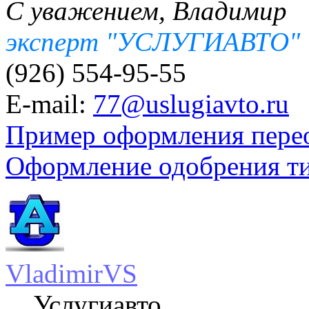
С уважением, Владимир
эксперт "УСЛУГИАВТО"
(926) 554-95-55
E-mail:
77@uslugiavto.ru
Пример оформления пере
Оформление одобрения т
VladimirVS
Услугиавто