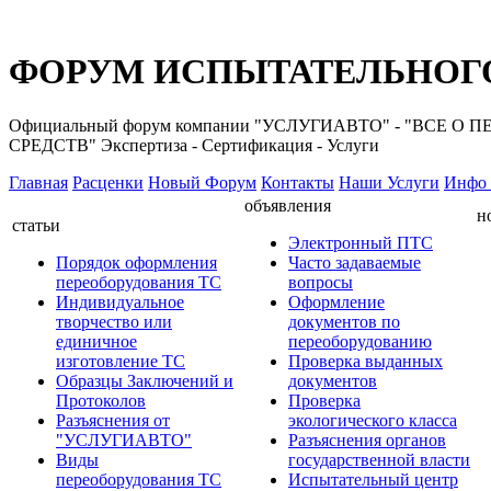
ФОРУМ ИСПЫТАТЕЛЬНОГО
Официальный форум компании "УСЛУГИАВТО" - "ВС
СРЕДСТВ" Экспертиза - Сертификация - Услуги
Главная
Расценки
Новый Форум
Контакты
Наши Услуги
Инфо 
объявления
н
статьи
Электронный ПТС
Порядок оформления
Часто задаваемые
переоборудования ТС
вопросы
Индивидуальное
Оформление
творчество или
документов по
единичное
переоборудованию
изготовление ТС
Проверка выданных
Образцы Заключений и
документов
Протоколов
Проверка
Разъяснения от
экологического класса
"УСЛУГИАВТО"
Разъяснения органов
Виды
государственной власти
переоборудования ТС
Испытательный центр