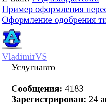
Пример оформления пере
Оформление одобрения т
VladimirVS
Услугиавто
Сообщения:
4183
Зарегистрирован:
24 а