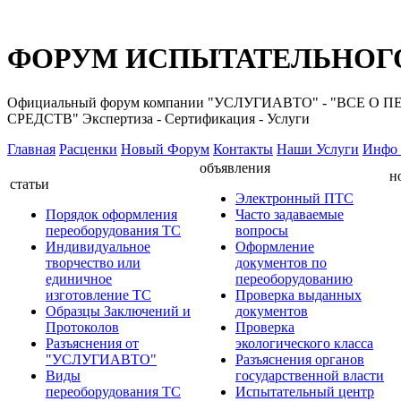
ФОРУМ ИСПЫТАТЕЛЬНОГО
Официальный форум компании "УСЛУГИАВТО" - "ВС
СРЕДСТВ" Экспертиза - Сертификация - Услуги
Главная
Расценки
Новый Форум
Контакты
Наши Услуги
Инфо 
объявления
н
статьи
Электронный ПТС
Порядок оформления
Часто задаваемые
переоборудования ТС
вопросы
Индивидуальное
Оформление
творчество или
документов по
единичное
переоборудованию
изготовление ТС
Проверка выданных
Образцы Заключений и
документов
Протоколов
Проверка
Разъяснения от
экологического класса
"УСЛУГИАВТО"
Разъяснения органов
Виды
государственной власти
переоборудования ТС
Испытательный центр