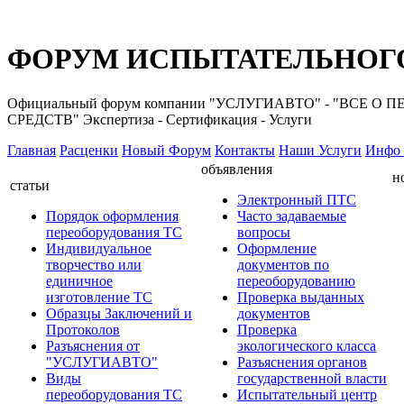
ФОРУМ ИСПЫТАТЕЛЬНОГО
Официальный форум компании "УСЛУГИАВТО" - "ВС
СРЕДСТВ" Экспертиза - Сертификация - Услуги
Главная
Расценки
Новый Форум
Контакты
Наши Услуги
Инфо 
объявления
н
статьи
Электронный ПТС
Порядок оформления
Часто задаваемые
переоборудования ТС
вопросы
Индивидуальное
Оформление
творчество или
документов по
единичное
переоборудованию
изготовление ТС
Проверка выданных
Образцы Заключений и
документов
Протоколов
Проверка
Разъяснения от
экологического класса
"УСЛУГИАВТО"
Разъяснения органов
Виды
государственной власти
переоборудования ТС
Испытательный центр