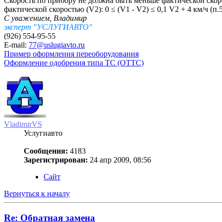
Скорость по прибору не должна быть меньше фактической скор
фактической скоростью (V2): 0 ≤ (V1 - V2) ≤ 0,1 V2 + 4 км/ч 
С уважением, Владимир
эксперт "УСЛУГИАВТО"
(926) 554-95-55
E-mail:
77@uslugiavto.ru
Пример оформления переоборудования
Оформление одобрения типа ТС (ОТТС)
VladimirVS
Услугиавто
Сообщения:
4183
Зарегистрирован:
24 апр 2009, 08:56
Сайт
Вернуться к началу
Re: Обратная замена