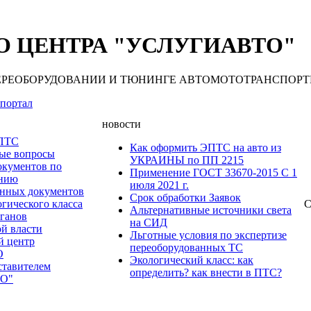
 ЦЕНТРА "УСЛУГИАВТО"
 ПЕРЕОБОРУДОВАНИИ И ТЮНИНГЕ АВТОМОТОТРАНСПОРТНЫХ С
портал
новости
 ПТС
Как оформить ЭПТС на авто из
мые вопросы
УКРАИНЫ по ПП 2215
окументов по
Применение ГОСТ 33670-2015 С 1
анию
июля 2021 г.
нных документов
Срок обработки Заявок
гического класса
С
Альтернативные источники света
рганов
на СИД
ой власти
Льготные условия по экспертизе
й центр
переоборудованных ТС
О
Экологический класс: как
ставителем
определить? как внести в ПТС?
О"