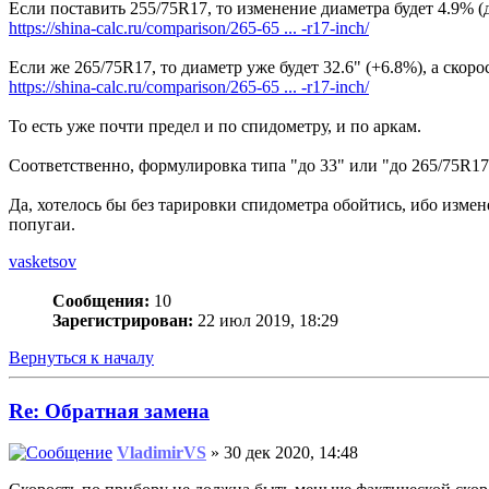
Если поставить 255/75R17, то изменение диаметра будет 4.9% (до 
https://shina-calc.ru/comparison/265-65 ... -r17-inch/
Если же 265/75R17, то диаметр уже будет 32.6" (+6.8%), а скорост
https://shina-calc.ru/comparison/265-65 ... -r17-inch/
То есть уже почти предел и по спидометру, и по аркам.
Соответственно, формулировка типа "до 33" или "до 265/75R17
Да, хотелось бы без тарировки спидометра обойтись, ибо изме
попугаи.
vasketsov
Сообщения:
10
Зарегистрирован:
22 июл 2019, 18:29
Вернуться к началу
Re: Обратная замена
VladimirVS
» 30 дек 2020, 14:48