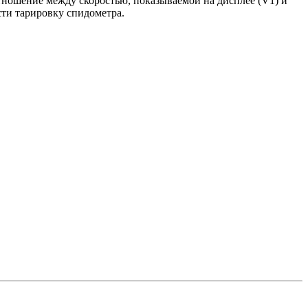
тношение между скоростью, показываемой на дисплее (V1) и
сти тарировку спидометра.