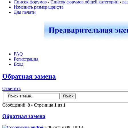
Список форумов
‹
Список форумов общей категории
‹
ра
Изменить размер шрифта
Для печати
FAQ
Регистрация
Вход
Обратная замена
Ответить
Сообщений: 8 • Страница
1
из
1
Обратная замена
andrei
» 06 окт 2009, 18:13