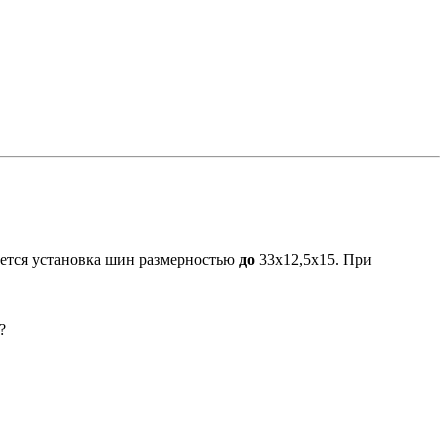
ается установка шин размерностью
до
33х12,5х15. При
?