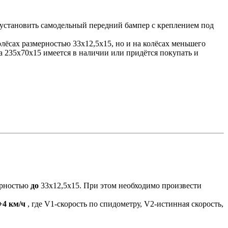
; установить самодельный передний бампер с креплением под
лёсах размерностью 33х12,5х15, но и на колёсах меньшего
на 235х70х15 имеется в наличии или придётся покупать и
ерностью
до
33х12,5х15. При этом необходимо произвести
+4 км/ч
, где V1-скорость по спидометру, V2-истинная скорость,