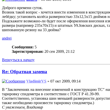
Доброго времени суток.
Возник такой вопрос - хочется внести изменения в конструкци
лебёдку; установить колёса размерностью 33х12,5х15 дюймов 
Подскажите возможно-ли будет после оформления внесения изме
размера (например 235х70х15) и штатных УАЗовских дисках, т.к
шипованную резину на 33 дюйма?
andrei
Сообщения:
5
Зарегистрирован:
20 сен 2009, 21:12
Вернуться к началу
Re: Обратная замена
VladimirVS
» 07 окт 2009, 09:14
В "Заключениях на внесение изменений в конструкцию ТС" наш
тарировку спидометра в соответствии с ГОСТ Р 41.39-99.
Соответственно, установка шин меньшей размерности допуст
также необходимо произвести тарировку спидометра.)
С уважением, Владимир