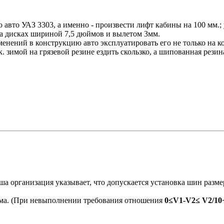
ю авто УАЗ 3303, а именно - произвести лифт кабины на 100 мм.
на дисках шириной 7,5 дюймов и вылетом 3мм.
нений в конструкцию авто эксплуатировать его не только на ко
. зимой на грязевой резине ездить скользко, а шипованная рези
а организация указывает, что допускается установка шин разм
има. (При невыполнении требования отношения
0≤V1-V2≤ V2/10