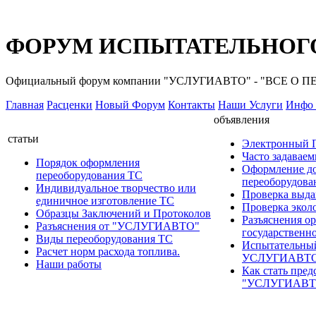
ФОРУМ ИСПЫТАТЕЛЬНОГО
Официальный форум компании "УСЛУГИАВТО" - "ВСЕ О
Главная
Расценки
Новый Форум
Контакты
Наши Услуги
Инфо 
объявления
статьи
Электронный
Часто задавае
Порядок оформления
Оформление д
переоборудования ТС
переоборудов
Индивидуальное творчество или
Проверка выда
единичное изготовление ТС
Проверка эколо
Образцы Заключений и Протоколов
Разъяснения о
Разъяснения от "УСЛУГИАВТО"
государственн
Виды переоборудования ТС
Испытательны
Расчет норм расхода топлива.
УСЛУГИАВТ
Наши работы
Как стать пред
"УСЛУГИАВТ