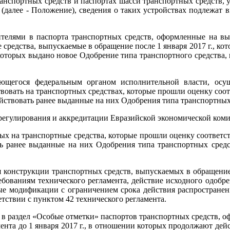
транспортных средств и паспортах шасси транспортных средств
4 (далее - Положение), сведения о таких устройствах подлежат
ителями в паспорта транспортных средств, оформленные на вы
ные средства, выпускаемые в обращение после 1 января 2017 г.,
 которых выдано новое Одобрение типа транспортного средства,
яющегося федеральным органом исполнительной власти, ос
вовать на транспортных средствах, которые прошли оценку соо
ствовать ранее выданные на них Одобрения типа транспортных 
регулирования и аккредитации Евразийской экономической коми
ых на транспортные средства, которые прошли оценку соответс
ть ранее выданные на них Одобрения типа транспортных средс
я конструкции транспортных средств, выпускаемых в обращение
ованиям технического регламента, действие исходного одобрен
ые модификации с ограничением срока действия распространенн
етствии с пунктом 42 технического регламента.
в раздел «Особые отметки» паспортов транспортных средств, о
ента до 1 января 2017 г., в отношении которых продолжают де