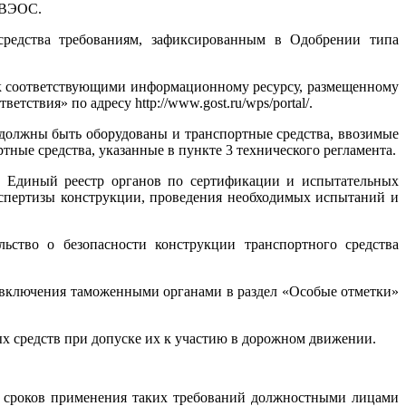
 УВЭОС.
средства требованиям, зафиксированным в Одобрении типа
к соответствующими информационному ресурсу, размещенному
твия» по адресу http://www.gost.ru/wps/portal/.
должны быть оборудованы и транспортные средства, ввозимые
ные средства, указанные в пункте 3 технического регламента.
в Единый реестр органов по сертификации и испытательных
кспертизы конструкции, проведения необходимых испытаний и
льство о безопасности конструкции транспортного средства
 включения таможенными органами в раздел «Особые отметки»
ых средств при допуске их к участию в дорожном движении.
и сроков применения таких требований должностными лицами