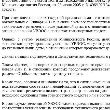
В соответствии с пунктом 19.1 и 52 Положения о паспортах 
Минэкономразвития России, от 23 июня 2005 г. N 496/192/13
средств.
При этом внесение таких сведений организациями - изготов
обязательным с 1 января 2017 г., в связи с чем все транспорт
технического регламента после указанной даты, в отношении
записи о наличии УВЭОС в паспортах транспортных средств.
Однако, с учетом разъяснений Минпромторга России, явл
технического регулирования, указанные УВЭОС, могут отсутст
до указанной выше даты, в отношении которых продолжают дей
Данная позиция подтверждена и Департаментом технического 
Таким образом, в паспортах транспортных средств, оформленн
января 2017 г., в отношении которых продолжают действова
разделе «Особые отметки» могут отсутствовать.
Кроме того, обращаем внимание на то, что в случае изменени
подтверждения соответствия модификаций установленным треб
технического регламента подлежит распространению на данн
исходного одобрения типа транспортного средства или в соотв
В этом случае сведения об УВЭОС также подлежат включению 
соответствия установленным требованиям технического реглам