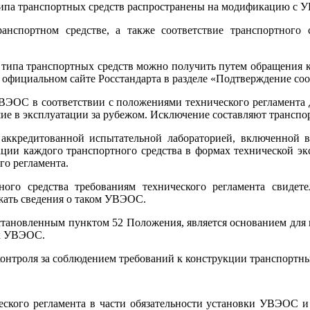
я типа транспортных средств распространены на модификацию с
нспортном средстве, а также соответствие транспортного 
типа транспортных средств можно получить путем обращения 
циальном сайте Росстандарта в разделе «Подтверждение соответс
ВЭОС в соответствии с положениями технического регламента 
е в эксплуатации за рубежом. Исключение составляют транспорт
аккредитованной испытательной лабораторией, включенной 
ации каждого транспортного средства в формах технической э
го регламента.
ного средства требованиям технического регламента свидете
жать сведения о таком УВЭОС.
установленным пунктом 52 Положения, является основанием для
их УВЭОС.
контроля за соблюдением требований к конструкции транспортн
ческого регламента в части обязательности установки УВЭОС 