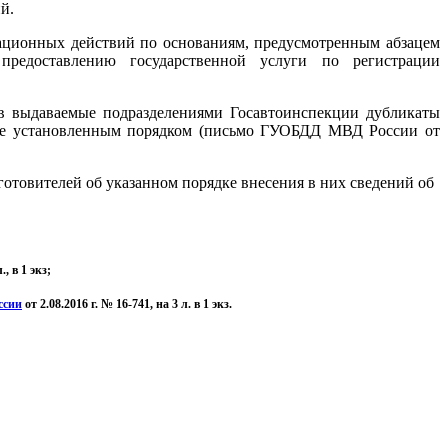
й.
рационных действий по основаниям, предусмотренным абзацем
редоставлению государственной услуги по регистрации
в выдаваемые подразделениями Госавтоинспекции дубликаты
нее установленным порядком (письмо ГУОБДД МВД России от
отовителей об указанном порядке внесения в них сведений об
л., в 1 экз;
ссии
от 2.08.2016 г. № 16-741, на 3 л. в 1 экз.