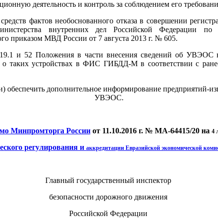
ионную деятельность и контроль за соблюдением его требовани
 средств фактов необоснованного отказа в совершении регист
инистерства внутренних дел Российской Федерации по п
о приказом МВД России от 7 августа 2013 г. № 605.
 19.1 и 52 Положения в части внесения сведений об УВЭОС 
ий о таких устройствах в ФИС ГИБДД-М в соответствии с ра
си) обеспечить дополнительное информирование предприятий-изг
УВЭОС.
мо Минпромторга России
от 11.10.2016 г. № MA-64415/20 на
4 
еского регулирования и
аккредитации Евразийской экономической коми
Главный государственный инспектор
безопасности дорожного движения
Российской Федерации