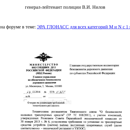
генерал-лейтенант полиции B.И. Нилов
на форуме в теме:
ЭРА ГЛОНАСС для всех категорий M и N с 1 я