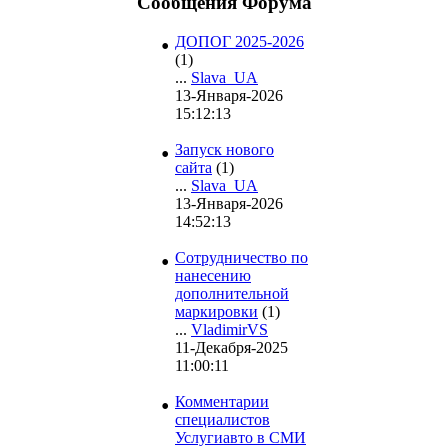
Сообщения Форума
•
ДОПОГ 2025-2026
(1)
...
Slava_UA
13-Января-2026
15:12:13
•
Запуск нового
сайта
(1)
...
Slava_UA
13-Января-2026
14:52:13
•
Сотрудничество по
нанесению
дополнительной
маркировки
(1)
...
VladimirVS
11-Декабря-2025
11:00:11
•
Комментарии
специалистов
Услугиавто в СМИ