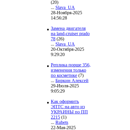
(20)
...
Slava_UA
28-Ноября-2025
14:56:28
•
Замена двигателя
на land-cruiser prado
78
(26)
...
Slava_UA
20-Октября-2025
9:29:20
•
Реплика порше 356,
изменения только
по косметике
(7)
...
Биркин Алексей
29-Июля-2025
9:05:29
•
Как оформить
ЭПТС на авто из
УКРАИНЫ по ПП
2215
(1)
...
Rubets
22-Мая-2025