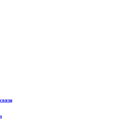
связи
и